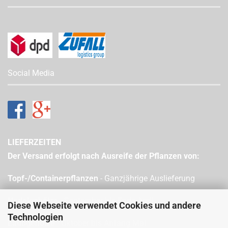
Social Media
LIEFERZEITEN
Der Versand erfolgt nach Ausreife der Pflanzen von:
Topf-/Containerpflanzen
- Ganzjährige Auslieferung
Nadelgehölze
- September bis Ende April
Diese Webseite verwendet Cookies und andere
Technologien
Laubgehölze
- Oktober bis Anfang Mai