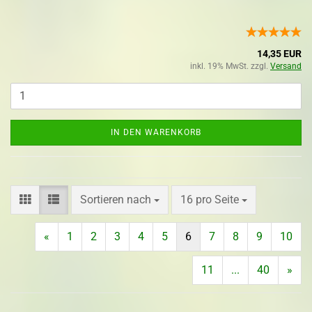
14,35 EUR
inkl. 19% MwSt. zzgl.
Versand
IN DEN WARENKORB
Sortieren nach
16 pro Seite
«
1
2
3
4
5
6
7
8
9
10
11
...
40
»