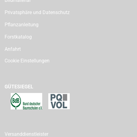
Bildmaterial
Privatsphäre und Datenschutz
Pflanzanleitung
Forstkatalog
Anfahrt
Cookie Einstellungen
GÜTESIEGEL
Versanddienstleister