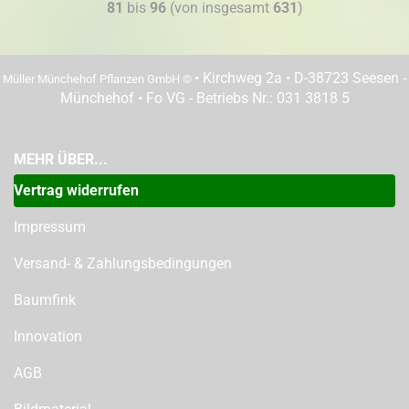
81
bis
96
(von insgesamt
631
)
• Kirchweg 2a • D-38723 Seesen -
Müller Münchehof Pflanzen GmbH ©
Münchehof • Fo VG - Betriebs Nr.: 031 3818 5
MEHR ÜBER...
Vertrag widerrufen
Impressum
Versand- & Zahlungsbedingungen
Baumfink
Innovation
AGB