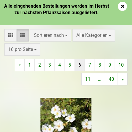
Alle eingehenden Bestellungen werden im Herbst
zur nächsten Pflanzsaison ausgeliefert.
Müller Münchehof GmbH
Sortieren nach
Alle Kategorien
16 pro Seite
«
1
2
3
4
5
6
7
8
9
10
11
...
40
»