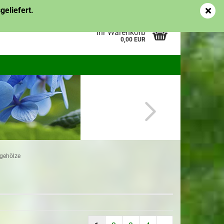
Kundenlogin
Merkzettel
eliefert.
Ihr Warenkorb
0,00 EUR
pflanzen
Topf-/Containerpflanzen
es
Obstgehölze
me des
erstellen
rgehölze
ort vergessen?
Topf-/Containerpflanzen
Ziergehölze
Wurzelware Ziergehölze