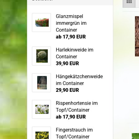
Sandbirke
Topf-/Containerpflanzen
Sommerlinde
Bodendecker im 
Glanzmispel
Wildgehölze
immergrün im
Spitzahorn
Container
Wurzelware Wildgehölze
Stieleiche
ab 17,90 EUR
Traubeneiche
Harlekinweide im
Vogelkirsche
Container
Winterlinde
39,90 EUR
Hängekätzchenweide
im Container
29,90 EUR
Rispenhortensie im
Topf/Container
ab 17,90 EUR
Fingerstrauch im
Topf/Container