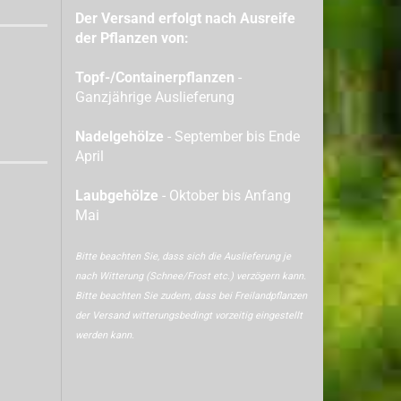
Der Versand erfolgt nach Ausreife
der Pflanzen von:
Topf-/Containerpflanzen
-
Ganzjährige Auslieferung
Nadelgehölze
- September bis Ende
April
Laubgehölze
- Oktober bis Anfang
Mai
Bitte beachten Sie, dass sich die Auslieferung je
nach Witterung (Schnee/Frost etc.) verzögern kann.
Bitte beachten Sie zudem, dass bei Freilandpflanzen
der Versand witterungsbedingt vorzeitig eingestellt
werden kann.