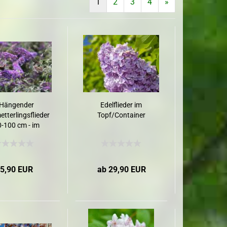
1
2
3
4
»
flanzen
lanzen
Hängender
Edelflieder im
tterlingsflieder
Topf/Container
0-100 cm - im
Container
5,90 EUR
ab 29,90 EUR