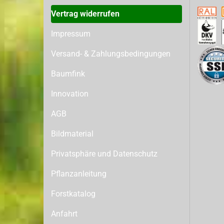
Vertrag widerrufen
Impressum
Versand- & Zahlungsbedingungen
Baumfink
Innovation
AGB
Bildmaterial
Privatsphäre und Datenschutz
Pflanzanleitung
Forstkatalog
Anfahrt