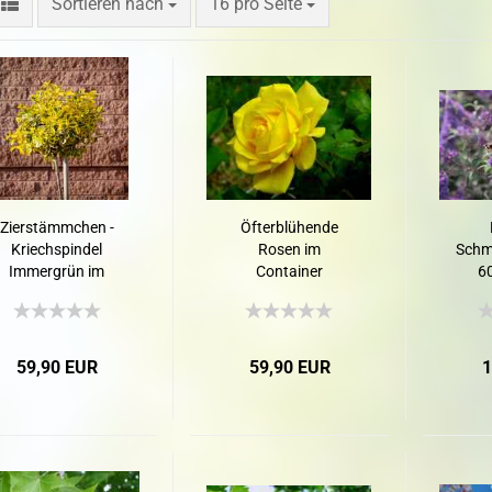
Sortieren nach
16 pro Seite
Topfballen
Topf-/Containerpflanzen
Topf-Containerp
Rosen
Exoten
Bodendeckerrosen
Kleincontainerpf
Exoten
Wildrosen
Zierstämmchen -
Öfterblühende
Kriechspindel
Rosen im
Schme
Immergrün im
Container
6
Container
59,90 EUR
59,90 EUR
1