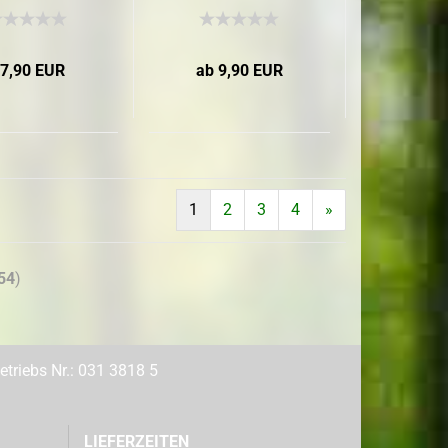
7,90 EUR
ab 9,90 EUR
1
2
3
4
»
54
)
triebs Nr.: 031 3818 5
LIEFERZEITEN