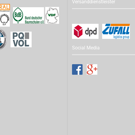
Versanddienstleister
Social Media