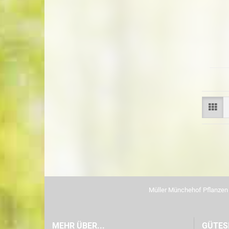
Müller Münchehof Pflanze
MEHR ÜBER...
GÜTES