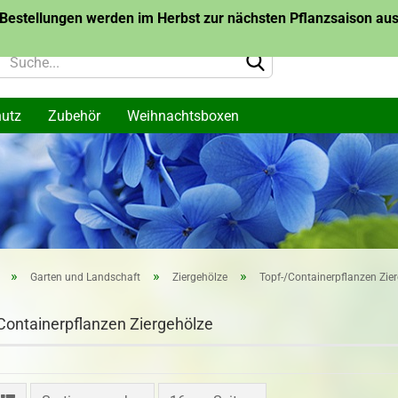
Bestellungen werden im Herbst zur nächsten Pflanzsaison ausg
hutz
Zubehör
Weihnachtsboxen
lanzen
Topf-/Containerpflanzen
Topf-/Container
me
Themen
Bäume des Jahr
arone
Wurzelware Bäu
me
Jahres
Konto 
»
»
»
Garten und Landschaft
Ziergehölze
Topf-/Containerpflanzen Zie
Passw
akazie
Containerpflanzen Ziergehölze