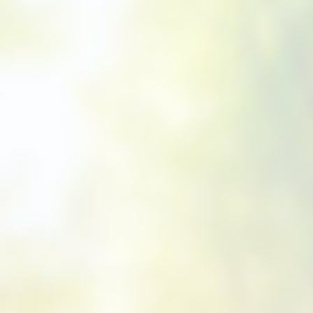
Topfballen
Topf-/Containerpflanzen
Topf-Containerp
Rosen
Exoten
Bodendeckerrosen
Kleincontainerpf
Exoten
Wildrosen