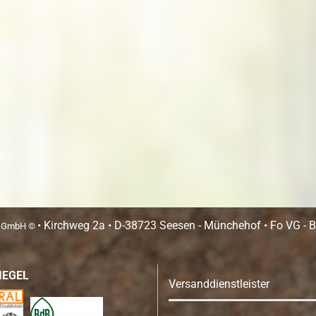
• Kirchweg 2a • D-38723 Seesen - Münchehof • Fo VG - Be
n GmbH ©
IEGEL
Versanddienstleister