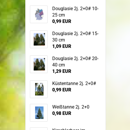
Sandbirke
Douglasie 2j. 2+0# 10-
Topf-/Containerpflanzen
25 cm
Sommerlinde
Bodendecker im 
Wildgehölze
0,99 EUR
Spitzahorn
Wurzelware Wildgehölze
Stieleiche
Douglasie 2j. 2+0# 15-
Traubeneiche
30 cm
1,09 EUR
Vogelkirsche
Winterlinde
Douglasie 2j. 2+0# 20-
40 cm
1,29 EUR
Küstentanne 2j. 2+0#
0,99 EUR
Weißtanne 2j. 2+0
0,98 EUR