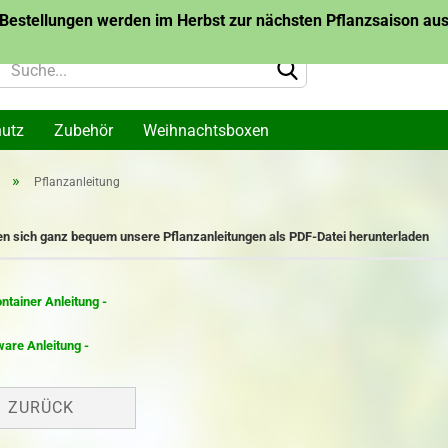
Bestellungen werden im Herbst zur nächsten Pflanzsaison ausg
hutz
Zubehör
Weihnachtsboxen
»
Pflanzanleitung
lanzen
Topf-/Containerpflanzen
Topf-/Container
en sich ganz bequem unsere
Pflanzanleitungen als PDF-Datei herunterladen
me
Themen
Bäume des Jahr
arone
Wurzelware Bäu
me
Jahres
Konto 
ntainer Anleitung -
Passw
are Anleitung -
akazie
ZURÜCK