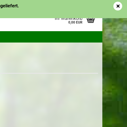
Kundenlogin
Merkzettel
eliefert.
Ihr Warenkorb
0,00 EUR
pflanzen
Topf-/Containerpflanzen
es
Obstgehölze
me des
erstellen
ort vergessen?
Topf-/Containerpflanzen
Ziergehölze
Wurzelware Ziergehölze