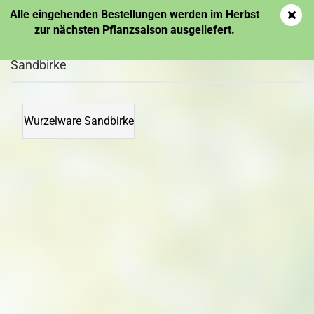
Alle eingehenden Bestellungen werden im Herbst
zur nächsten Pflanzsaison ausgeliefert.
Sandbirke
Wurzelware Sandbirke