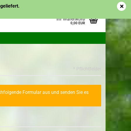
Kundenlogin
Merkzettel
eliefert.
Ihr Warenkorb
0,00 EUR
pflanzen
Topf-/Containerpflanzen
* Pflichtfelder
es
Obstgehölze
me des
erstellen
achfolgende Formular aus und senden Sie es
ort vergessen?
Topf-/Containerpflanzen
Ziergehölze
Wurzelware Ziergehölze