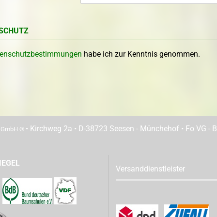
SCHUTZ
enschutzbestimmungen
habe ich zur Kenntnis genommen.
• Kirchweg 2a • D-38723 Seesen - Münchehof • Fo VG - Be
n GmbH ©
IEGEL
Versanddienstleister