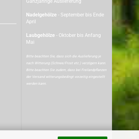
Ganzjährige Auslieferung
Nadelgehölze
- September bis Ende
April
Laubgehölze
- Oktober bis Anfang
Mai
Bitte beachten Sie, dass sich die Auslieferung je
nach Witterung (Schnee/Frost etc.) verzögern kann.
Bitte beachten Sie zudem, dass bei Freilandpflanzen
der Versand witterungsbedingt vorzeitig eingestellt
werden kann.