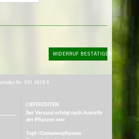
WIDERRUF BESTÄTIGEN
triebs Nr.: 031 3818 5
LIEFERZEITEN
Der Versand erfolgt nach Ausreife
der Pflanzen von:
Topf-/Containerpflanzen
-