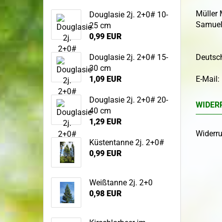
Sandbirke
Müller
Douglasie 2j. 2+0# 10-
Samuel
Topf-/Containerpflanzen
25 cm
Sommerlinde
Bodendecker im 
Wildgehölze
0,99 EUR
Spitzahorn
Wurzelware Wildgehölze
Stieleiche
Douglasie 2j. 2+0# 15-
Deutsc
Traubeneiche
30 cm
1,09 EUR
E-Mail:
Vogelkirsche
Winterlinde
Douglasie 2j. 2+0# 20-
WIDER
40 cm
1,29 EUR
Widerru
Küstentanne 2j. 2+0#
0,99 EUR
Weißtanne 2j. 2+0
0,98 EUR