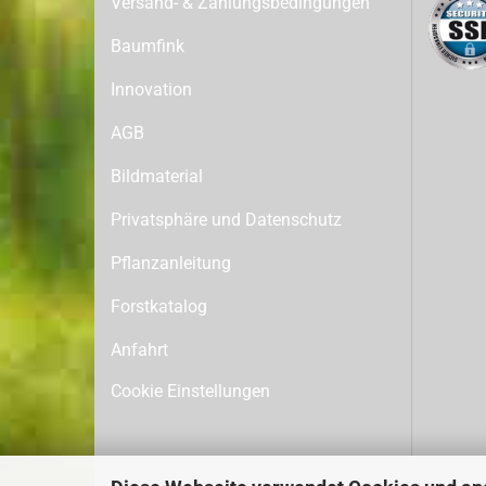
Versand- & Zahlungsbedingungen
Baumfink
Innovation
AGB
Bildmaterial
Privatsphäre und Datenschutz
Pflanzanleitung
Forstkatalog
Anfahrt
Cookie Einstellungen