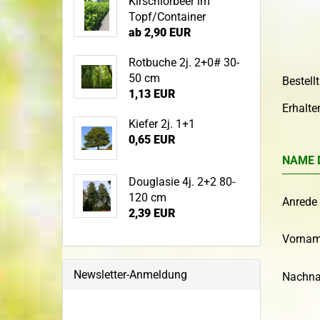
Kirschlorbeer im
Topf/Container
ab 2,90 EUR
Rotbuche 2j. 2+0# 30-
50 cm
Bestell
1,13 EUR
Erhalt
Kiefer 2j. 1+1
0,65 EUR
NAME 
Douglasie 4j. 2+2 80-
120 cm
Anrede
2,39 EUR
Vorna
Newsletter-Anmeldung
Nachn