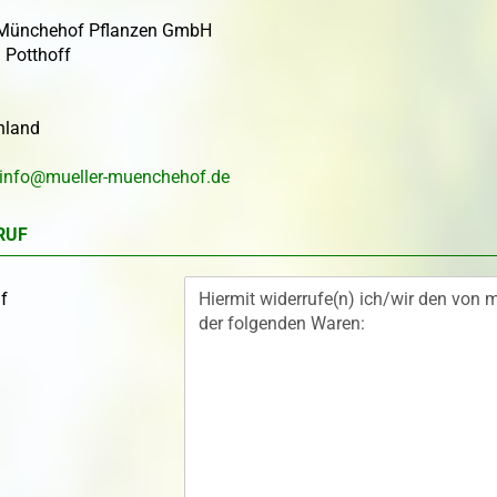
 Münchehof Pflanzen GmbH
 Potthoff
Topfballen
Topf-/Containerpflanzen
Topf-Containerp
Rosen
Exoten
Bodendeckerrosen
Kleincontainerpf
hland
Exoten
Wildrosen
info@mueller-muenchehof.de
RUF
f