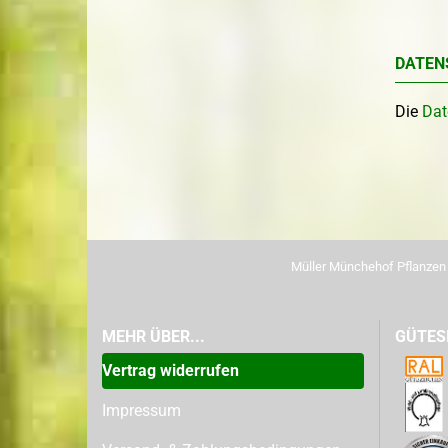
DATEN
Die
Dat
Müller Münchehof Pflanze
MEHR ÜBER...
GÜTES
Vertrag widerrufen
Impressum