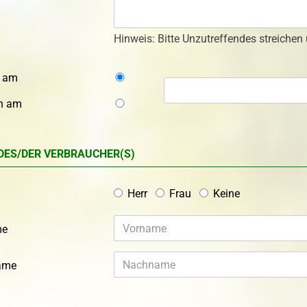
Hinweis: Bitte Unzutreffendes streichen
t am
en am
DES/DER VERBRAUCHER(S)
Herr
Frau
Keine
me
ame