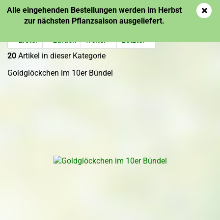
Alle eingehenden Bestellungen werden im Herbst
zur nächsten Pflanzsaison ausgeliefert.
« Erster
« zurück
weiter »
Letzter »
20
Artikel in dieser Kategorie
Goldglöckchen im 10er Bündel