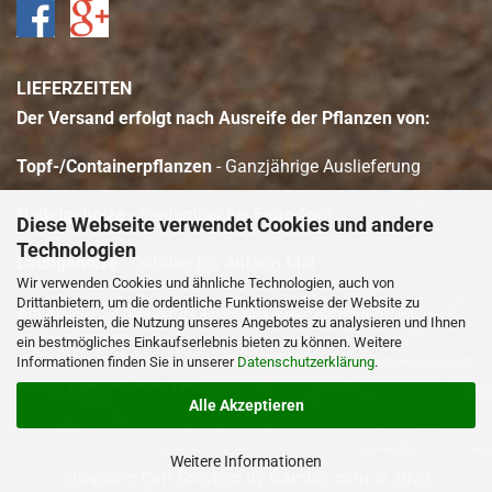
LIEFERZEITEN
Der Versand erfolgt nach Ausreife der Pflanzen von:
Topf-/Containerpflanzen
- Ganzjährige Auslieferung
Nadelgehölze
- September bis Ende April
Diese Webseite verwendet Cookies und andere
Technologien
Laubgehölze
- Oktober bis Anfang Mai
Wir verwenden Cookies und ähnliche Technologien, auch von
Drittanbietern, um die ordentliche Funktionsweise der Website zu
Bitte beachten Sie, dass sich die Auslieferung je nach Witterung (Schnee/Frost
gewährleisten, die Nutzung unseres Angebotes zu analysieren und Ihnen
etc.) verzögern kann.
ein bestmögliches Einkaufserlebnis bieten zu können. Weitere
Informationen finden Sie in unserer
Datenschutzerklärung
.
Bitte beachten Sie zudem, dass bei Freilandpflanzen der Versand witterungsbedingt
vorzeitig eingestellt werden kann.
Alle Akzeptieren
Weitere Informationen
Shopping Cart Solution
by Gambio.com © 2023