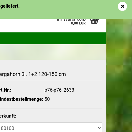
Kundenlogin
Merkzettel
eliefert.
Ihr Warenkorb
0,00 EUR
pflanzen
Topf-/Containerpflanzen
es
Obstgehölze
ergahorn 3j. 1+2 120-150 cm
me des
erstellen
t.Nr.:
p76-p76_2633
ort vergessen?
indestbestellmenge:
50
Topf-/Containerpflanzen
Ziergehölze
erkunft:
Wurzelware Ziergehölze