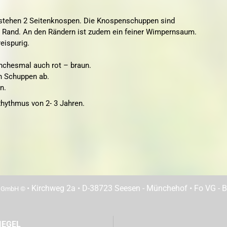
 stehen 2 Seitenknospen. Die Knospenschuppen sind
en Rand. An den Rändern ist zudem ein feiner Wimpernsaum.
eispurig.
manchesmal auch rot
–
braun.
en Schuppen ab.
n.
 Rhythmus von 2- 3 Jahren.
• Kirchweg 2a • D-38723 Seesen - Münchehof • Fo VG - Be
n GmbH ©
IEGEL