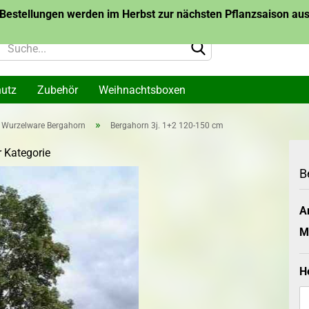
Bestellungen werden im Herbst zur nächsten Pflanzsaison ausg
hutz
Zubehör
Weihnachtsboxen
»
Wurzelware Bergahorn
Bergahorn 3j. 1+2 120-150 cm
lanzen
Topf-/Containerpflanzen
Topf-/Container
r Kategorie
me
Themen
Bäume des Jahr
arone
B
Wurzelware Bäu
me
Jahres
Konto 
Ar
Passw
M
akazie
H