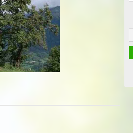
Topfballen
Topf-/Containerpflanzen
Topf-Containerp
Rosen
Exoten
Bodendeckerrosen
Kleincontainerpf
Exoten
Wildrosen