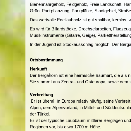
Bienennährgehölz, Feldgehölz, Freie Landschaft, Han
Grün, Parkpflanzung, Parkplätze, Stadtgebiet, Stra
Das wertvolle Edellaubholz ist gut spaltbar, kernlos, w
Es wird für Billardstöcke, Drechselarbeiten, Flugzeug
Musikinstrumente (Gitarre, Geige), Parkettherstellun
In der Jugend ist Stockausschlag möglich. Der Bergah
Ortsbestimmung
Herkunft
Der Bergahorn ist eine heimische Baumart, die als ni
Sie stammt aus Zentral- und Osteuropa, sowie dem s
Verbreitung
Er ist überall in Europa relativ häufig, seine Verbre
Alpen, dem Alpenvorland, in Mittel- und Süddeutsch
der Türkei.
Er ist der typische Laubbaum mittlerer Berglagen und
Regionen vor, bis etwa 1700 m Höhe.