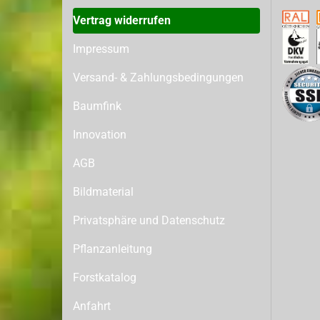
Vertrag widerrufen
Impressum
Versand- & Zahlungsbedingungen
Baumfink
Innovation
AGB
Bildmaterial
Privatsphäre und Datenschutz
Pflanzanleitung
Forstkatalog
Anfahrt