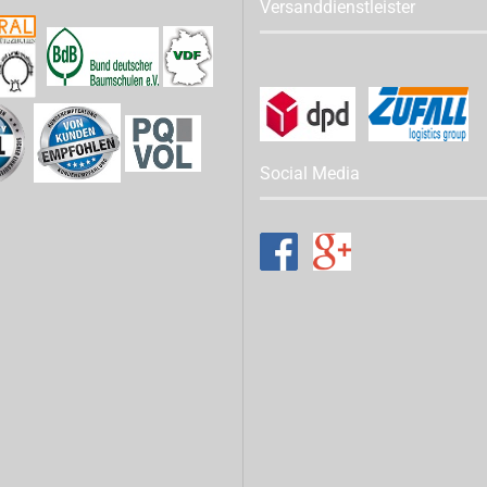
Versanddienstleister
Social Media