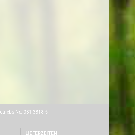
triebs Nr.: 031 3818 5
LIEFERZEITEN