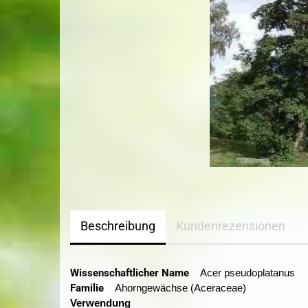
Sandbirke
Topf-/Containerpflanzen
Sommerlinde
Bodendecker im 
Wildgehölze
Spitzahorn
Wurzelware Wildgehölze
Stieleiche
Traubeneiche
Vogelkirsche
Winterlinde
Beschreibung
Kundenrezensionen
Wissenschaftlicher Name
Acer pseudoplatanus
Familie
Ahorngewächse (Aceraceae)
Verwendung