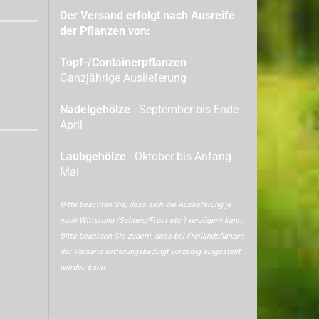
Der Versand erfolgt nach Ausreife
der Pflanzen von:
Topf-/Containerpflanzen
-
Ganzjährige Auslieferung
Nadelgehölze
- September bis Ende
April
Laubgehölze
- Oktober bis Anfang
Mai
Bitte beachten Sie, dass sich die Auslieferung je
nach Witterung (Schnee/Frost etc.) verzögern kann.
Bitte beachten Sie zudem, dass bei Freilandpflanzen
der Versand witterungsbedingt vorzeitig eingestellt
werden kann.