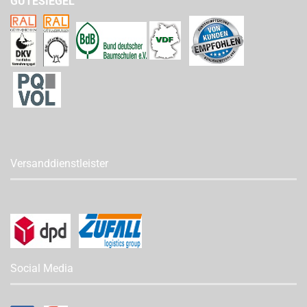
GÜTESIEGEL
Versanddienstleister
Social Media