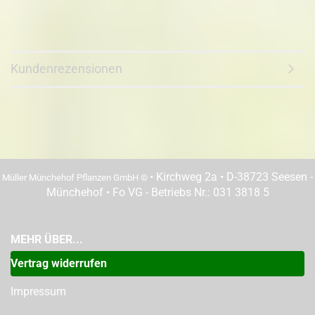
Kundenrezensionen
• Kirchweg 2a • D-38723 Seesen -
Müller Münchehof Pflanzen GmbH ©
Münchehof • Fo VG - Betriebs Nr.: 031 3818 5
MEHR ÜBER...
Vertrag widerrufen
Impressum