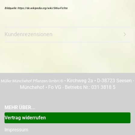
Bildquelle: https://de.wikipedia.org/wiki/Sitka-Fichte
Kundenrezensionen
• Kirchweg 2a • D-38723 Seesen -
Müller Münchehof Pflanzen GmbH ©
Münchehof • Fo VG - Betriebs Nr.: 031 3818 5
MEHR ÜBER...
Vertrag widerrufen
Impressum