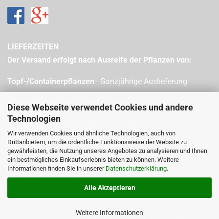
LIEFERZEITEN
Der Versand erfolgt nach Ausreife der Pflanzen von:
Topf-/Containerpflanzen
- Ganzjährige Auslieferung
Nadelgehölze
- September bis Ende April
Diese Webseite verwendet Cookies und andere
Technologien
Laubgehölze
- Oktober bis Anfang Mai
Wir verwenden Cookies und ähnliche Technologien, auch von
Drittanbietern, um die ordentliche Funktionsweise der Website zu
Bitte beachten Sie, dass sich die Auslieferung je nach Witterung (Schnee/Frost
gewährleisten, die Nutzung unseres Angebotes zu analysieren und Ihnen
etc.) verzögern kann.
ein bestmögliches Einkaufserlebnis bieten zu können. Weitere
Informationen finden Sie in unserer
Datenschutzerklärung
.
Bitte beachten Sie zudem, dass bei Freilandpflanzen der Versand witterungsbedingt
vorzeitig eingestellt werden kann.
Alle Akzeptieren
Weitere Informationen