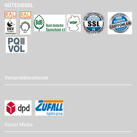
GÜTESIEGEL
Versanddienstleister
Social Media