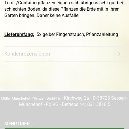
Topf- /Containerpflanzen eignen sich übrigens sehr gut bei
schlechten Böden, da diese Pflanzen die Erde mit in Ihren
Garten bringen. Daher keine Ausfälle!
Lieferumfang:
5x gelber Fingerstrauch, Pflanzanleitung
Kundenrezensionen
• Kirchweg 2a • D-38723 Seesen -
Müller Münchehof Pflanzen GmbH ©
Münchehof • Fo VG - Betriebs Nr.: 031 3818 5
MEHR ÜBER...