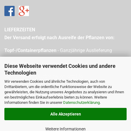
LIEFERZEITEN
Der Versand erfolgt nach Ausreife der Pflanzen von:
Topf-/Containerpflanzen
- Ganzjährige Auslieferung
Nadelgehölze
- September bis Ende April
Diese Webseite verwendet Cookies und andere
Technologien
Laubgehölze
- Oktober bis Anfang Mai
Wir verwenden Cookies und ähnliche Technologien, auch von
Drittanbietern, um die ordentliche Funktionsweise der Website zu
Bitte beachten Sie, dass sich die Auslieferung je nach Witterung (Schnee/Frost
gewährleisten, die Nutzung unseres Angebotes zu analysieren und Ihnen
etc.) verzögern kann.
ein bestmögliches Einkaufserlebnis bieten zu können. Weitere
Informationen finden Sie in unserer
Datenschutzerklärung
.
Bitte beachten Sie zudem, dass bei Freilandpflanzen der Versand witterungsbedingt
vorzeitig eingestellt werden kann.
Alle Akzeptieren
Weitere Informationen