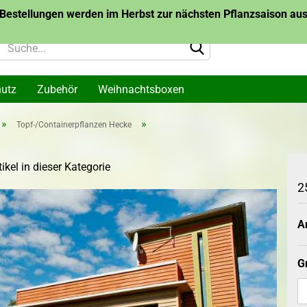
Bestellungen werden im Herbst zur nächsten Pflanzsaison ausg
hutz
Zubehör
Weihnachtsboxen
»
»
Topf-/Containerpflanzen Hecke
lanzen
Topf-/Containerpflanzen
Topf-/Container
me
Themen
Bäume des Jahr
ikel in dieser Kategorie
arone
Wurzelware Bäu
2
me
Jahres
Konto 
Ar
Passw
akazie
G