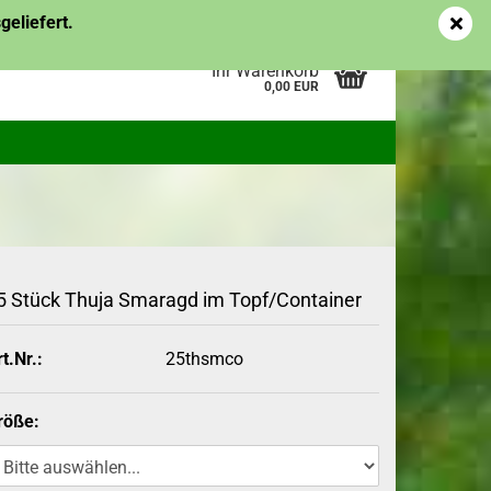
Kundenlogin
Merkzettel
eliefert.
Ihr Warenkorb
0,00 EUR
pflanzen
Topf-/Containerpflanzen
es
Obstgehölze
me des
5 Stück Thuja Smaragd im Topf/Container
erstellen
t.Nr.:
25thsmco
ort vergessen?
Topf-/Containerpflanzen
Ziergehölze
röße:
Wurzelware Ziergehölze