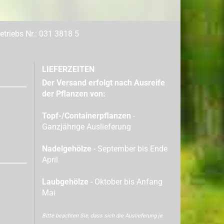
triebs Nr.: 031 3818 5
LIEFERZEITEN
Der Versand erfolgt nach Ausreife
der Pflanzen von:
Topf-/Containerpflanzen
-
Ganzjährige Auslieferung
Nadelgehölze
- September bis Ende
April
Laubgehölze
- Oktober bis Anfang
Mai
Bitte beachten Sie, dass sich die Auslieferung je