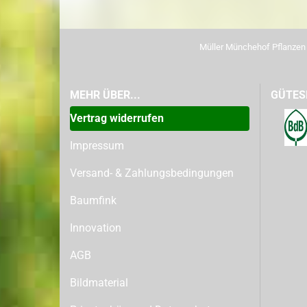
Müller Münchehof Pflanze
MEHR ÜBER...
GÜTES
Vertrag widerrufen
Impressum
Versand- & Zahlungsbedingungen
Baumfink
Innovation
AGB
Bildmaterial