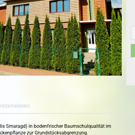
Topfballen
Topf-/Containerpflanzen
Topf-Containerp
Rosen
Exoten
Bodendeckerrosen
Kleincontainerpf
Exoten
Wildrosen
rezensionen
lis Smaragd) in bodenfrischer Baumschulqualität im
eckenpflanze zur Grundstücksabgrenzung.