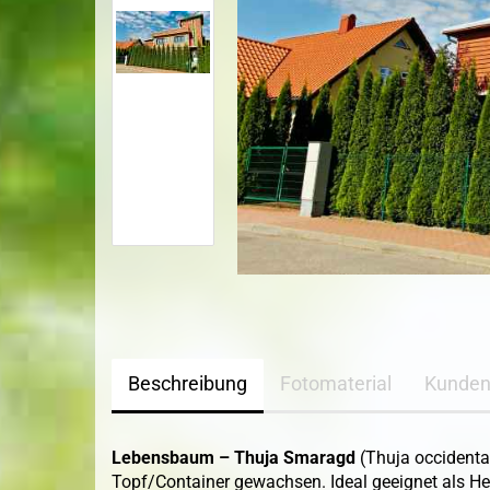
Sandbirke
Topf-/Containerpflanzen
Sommerlinde
Bodendecker im 
Wildgehölze
Spitzahorn
Wurzelware Wildgehölze
Stieleiche
Traubeneiche
Vogelkirsche
Winterlinde
Beschreibung
Fotomaterial
Kunden
Lebensbaum – Thuja Smaragd
(Thuja occidenta
Topf/Container gewachsen. Ideal geeignet als H