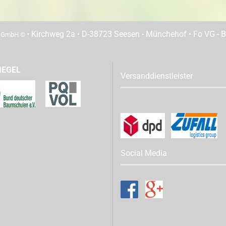
• Kirchweg 2a • D-38723 Seesen - Münchehof • Fo VG - Be
n GmbH ©
IEGEL
Versanddienstleister
Social Media