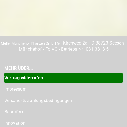
• Kirchweg 2a • D-38723 Seesen -
Müller Münchehof Pflanzen GmbH ©
Münchehof • Fo VG - Betriebs Nr.: 031 3818 5
MEHR ÜBER...
Vertrag widerrufen
Impressum
Versand- & Zahlungsbedingungen
Baumfink
Innovation