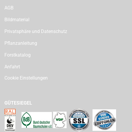
AGB
Bildmaterial
Privatsphäre und Datenschutz
Pflanzanleitung
Forstkatalog
Anfahrt
Cookie Einstellungen
GÜTESIEGEL