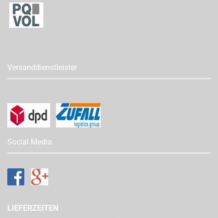
Versanddienstleister
Social Media
LIEFERZEITEN