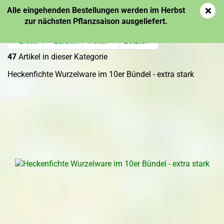
Alle eingehenden Bestellungen werden im Herbst
zur nächsten Pflanzsaison ausgeliefert.
« Erster
« zurück
weiter »
Letzter »
47
Artikel in dieser Kategorie
Heckenfichte Wurzelware im 10er Bündel - extra stark