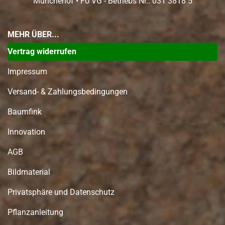
Münchehof • Fo VG - Betriebs Nr.: 031 3818 5
MEHR ÜBER...
Vertrag widerrufen
Impressum
Versand- & Zahlungsbedingungen
Baumfink
Innovation
AGB
Bildmaterial
Privatsphäre und Datenschutz
Pflanzanleitung