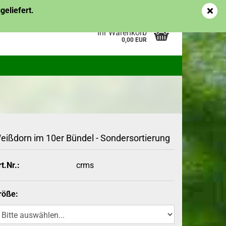
Kundenlogin
Merkzettel
eliefert.
Ihr Warenkorb
0,00 EUR
pflanzen
Topf-/Containerpflanzen
es
Obstgehölze
me des
eißdorn im 10er Bündel - Sondersortierung
erstellen
t.Nr.:
crms
ort vergessen?
Topf-/Containerpflanzen
Ziergehölze
röße:
Wurzelware Ziergehölze