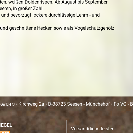
enden, weißen Doldenrispen. Ab August bis September
eren, in großer Zahl.
nd und bevorzugt lockere durchlässige Lehm - und
e und geschnittene Hecken sowie als Vogelschutzgehölz
• Kirchweg 2a • D-38723 Seesen - Münchehof • Fo VG - Be
n GmbH ©
IEGEL
Versanddienstleister