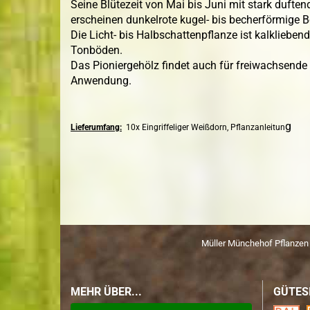
Seine Blütezeit von Mai bis Juni mit stark duft
erscheinen dunkelrote kugel- bis becherförmige Be
Die Licht- bis Halbschattenpflanze ist kalkliebe
Tonböden.
Das Pioniergehölz findet auch für freiwachsend
Anwendung.
g
Lieferumfang:
10x Eingriffeliger Weißdorn, Pflanzanleitun
Müller Münchehof Pflanze
MEHR ÜBER...
GÜTES