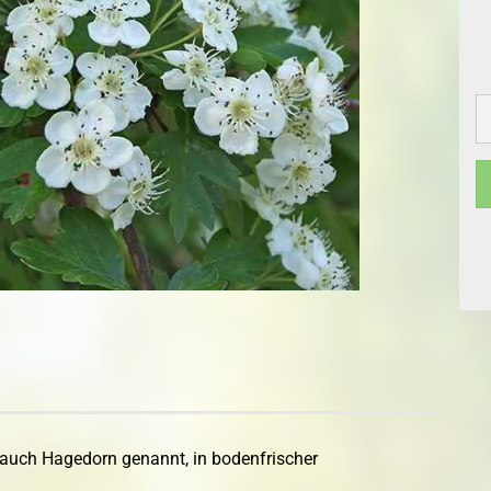
Topfballen
Topf-/Containerpflanzen
Topf-Containerp
Rosen
Exoten
Bodendeckerrosen
Kleincontainerpf
Exoten
Wildrosen
uch Hagedorn genannt, in bodenfrischer