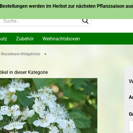
Bestellungen werden im Herbst zur nächsten Pflanzsaison ausg
hutz
Zubehör
Weihnachtsboxen
»
Wurzelware Wildgehölze
lanzen
Topf-/Containerpflanzen
Topf-/Container
me
Themen
Bäume des Jahr
ikel in dieser Kategorie
arone
Wurzelware Bäu
W
me
Jahres
Konto 
Ar
Passw
akazie
G