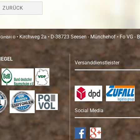
ZURÜCK
• Kirchweg 2a • D-38723 Seesen - Münchehof • Fo VG - Be
n GmbH ©
IEGEL
Versanddienstleister
Social Media