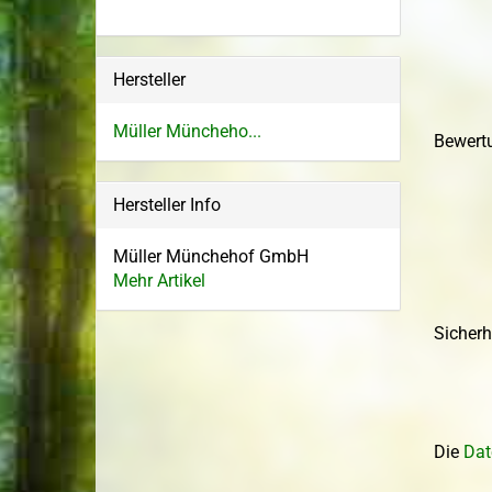
Sandbirke
Topf-/Containerpflanzen
Sommerlinde
Bodendecker im 
Hersteller
Wildgehölze
Spitzahorn
Wurzelware Wildgehölze
Stieleiche
Müller Müncheho...
Bewert
Traubeneiche
Vogelkirsche
Hersteller Info
Winterlinde
Müller Münchehof GmbH
Mehr Artikel
Sicher
Die
Dat