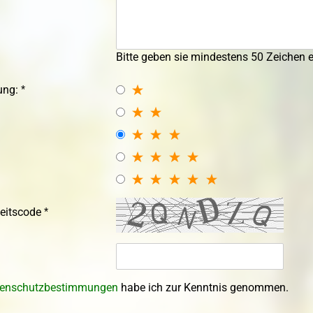
Topfballen
Topf-/Containerpflanzen
Topf-Containerp
Rosen
Exoten
Bitte geben sie mindestens 50 Zeichen e
Bodendeckerrosen
Kleincontainerpf
Exoten
ung:
Wildrosen
heitscode
enschutzbestimmungen
habe ich zur Kenntnis genommen.