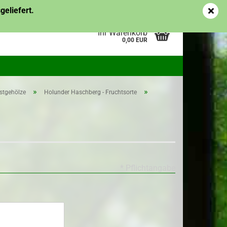
Kundenlogin
Merkzettel
eliefert.
Ihr Warenkorb
0,00 EUR
»
»
stgehölze
Holunder Haschberg - Fruchtsorte
pflanzen
Topf-/Containerpflanzen
es
Obstgehölze
me des
erstellen
ort vergessen?
* Pflichtangabe
Topf-/Containerpflanzen
Ziergehölze
Wurzelware Ziergehölze