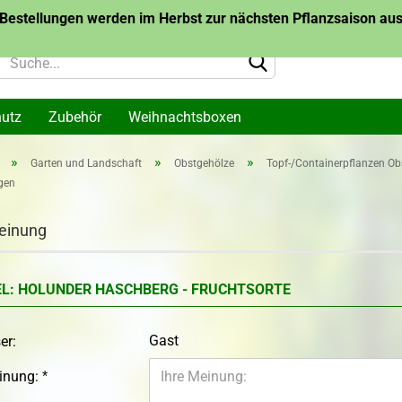
Bestellungen werden im Herbst zur nächsten Pflanzsaison ausg
hutz
Zubehör
Weihnachtsboxen
»
»
»
Garten und Landschaft
Obstgehölze
Topf-/Containerpflanzen Ob
gen
lanzen
Topf-/Containerpflanzen
Topf-/Container
me
Themen
Bäume des Jahr
arone
einung
Wurzelware Bäu
me
Jahres
Konto 
EL: HOLUNDER HASCHBERG - FRUCHTSORTE
Passw
akazie
Gast
er:
einung: